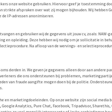
ekers onze website gebruiken. Hiervoor geef je toestemming doo
strikte afspraken over wat zij mogen bijhouden. Wij hebben Go
e de IP-adressen anonimiseren.
r ontvangen en gebruiken wij de gegevens uit jouw cv, zoals: N
ng en opleiding. Deze hebben wij nodig om je sollicitatie in be
electieprocedure. Na afloop van de wervings- en selectieprocedu
oms derden in. We geven je gegevens alleen door aan andere parti
stverleners die ons ondersteunen bij problemen, marketingparti
oeden van fraude aangifte mogen doen bij de politie. Ondersteun
s.
che en marketingdoeleinden. Op onze website zijn social medi
, Google Analytics, Pure Chat, Facebook, Tripadvisor, Sharethis
enties zo veel mogelijk interessante of leuke aanbiedingen bev