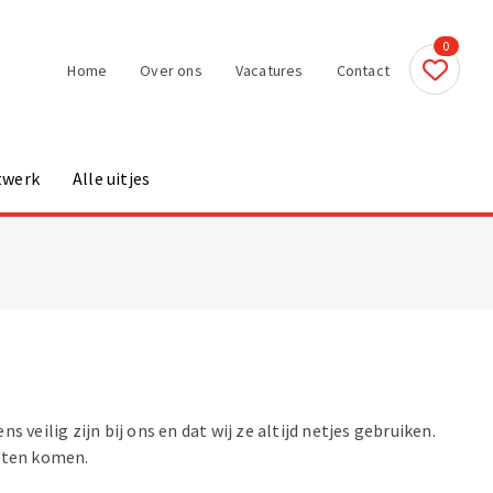
0
Home
Over ons
Vacatures
Contact
twerk
Alle uitjes
veilig zijn bij ons en dat wij ze altijd netjes gebruiken.
weten komen.