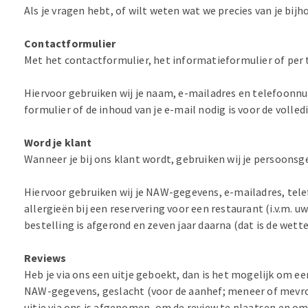
Als je vragen hebt, of wilt weten wat we precies van je b
Contactformulier
Met het contactformulier, het informatieformulier of per t
Hiervoor gebruiken wij je naam, e-mailadres en telefoonn
formulier of de inhoud van je e-mail nodig is voor de voll
Word je klant
Wanneer je bij ons klant wordt, gebruiken wij je persoonsg
Hiervoor gebruiken wij je NAW-gegevens, e-mailadres, tel
allergieën bij een reservering voor een restaurant (i.v.m. 
bestelling is afgerond en zeven jaar daarna (dat is de wette
Reviews
Heb je via ons een uitje geboekt, dan is het mogelijk om e
NAW-gegevens, geslacht (voor de aanhef; meneer of mevrou
uitje via ons is afgenomen, om de review te plaatsen en om e