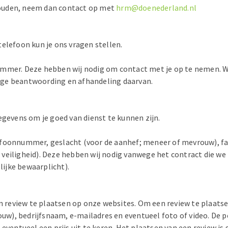
ijhouden, neem dan contact op met
hrm@doenederland.nl
elefoon kun je ons vragen stellen.
ummer. Deze hebben wij nodig om contact met je op te nemen. W
edige beantwoording en afhandeling daarvan.
egevens om je goed van dienst te kunnen zijn.
efoonnummer, geslacht (voor de aanhef; meneer of mevrouw), fa
uw veiligheid). Deze hebben wij nodig vanwege het contract die we
lijke bewaarplicht).
en review te plaatsen op onze websites. Om een review te plaatse
w), bedrijfsnaam, e-mailadres en eventueel foto of video. De p
ventueel een prijs uit te keren. Het plaatsen van een review is g