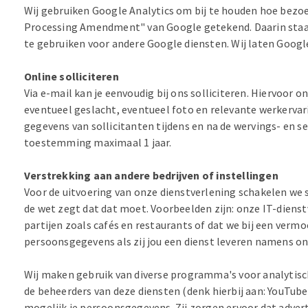
Wij gebruiken Google Analytics om bij te houden hoe bezo
Processing Amendment" van Google getekend. Daarin staan 
te gebruiken voor andere Google diensten. Wij laten Googl
Online solliciteren
Via e-mail kan je eenvoudig bij ons solliciteren. Hiervoo
eventueel geslacht, eventueel foto en relevante werkervari
gegevens van sollicitanten tijdens en na de wervings- en s
toestemming maximaal 1 jaar.
Verstrekking aan andere bedrijven of instellingen
Voor de uitvoering van onze dienstverlening schakelen we s
de wet zegt dat dat moet. Voorbeelden zijn: onze IT-dien
partijen zoals cafés en restaurants of dat we bij een verm
persoonsgegevens als zij jou een dienst leveren namens on
Wij maken gebruik van diverse programma's voor analytis
de beheerders van deze diensten (denk hierbij aan: YouTube
mogelijk je persoonsgegevens. Zij zorgen ervoor dat advert