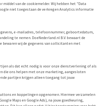
r middel van de cookiemelder. Wij hebben het "Data
ogle niet toegestaan de verkregen Analytics informatie
AW-gegevens, e-mailadres, telefoonnummer, geboortedatum,
handeling te nemen. DoeNederland.nl B.V. bewaart de
re bewaren wij de gegevens van sollicitanten met
jen als dat echt nodig is voor onze dienstverlening of als
jen die ons helpen met onze marketing, aangesloten
ende partijen krijgen alleen toegang tot jouw
a buttons en koppelingen opgenomen. Hiermee verzamelen
, Google Maps en Google Ads), na jouw goedkeuring,
atten. Dit kan alleen nadat jij hier toestemming voor hebt