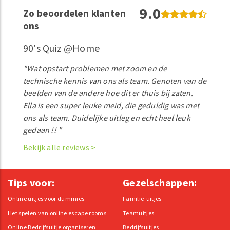
9.0
Zo beoordelen klanten
ons
90's Quiz @Home
"Wat opstart problemen met zoom en de
technische kennis van ons als team. Genoten van de
beelden van de andere hoe dit er thuis bij zaten.
Ella is een super leuke meid, die geduldig was met
ons als team. Duidelijke uitleg en echt heel leuk
gedaan !! "
Bekijk alle reviews >
Tips voor:
Gezelschappen:
Online uitjes voor dummies
Familie-uitjes
Het spelen van online escape rooms
Teamuitjes
Online Bedrijfsuitje organiseren
Bedrijfsuitjes